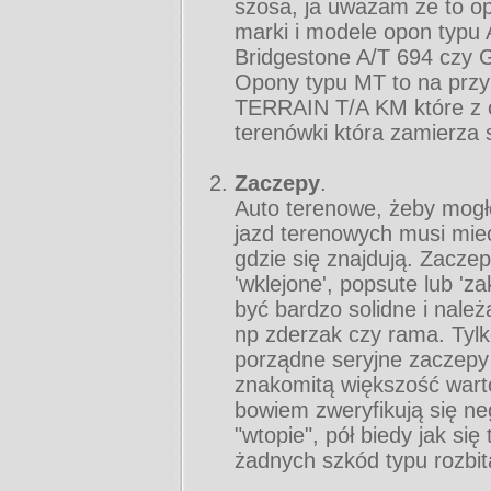
szosa, ja uważam że to o
marki i modele opon typu
Bridgestone A/T 694 czy 
Opony typu MT to na prz
TERRAIN T/A KM które z 
terenówki która zamierza 
Zaczepy
.
Auto terenowe, żeby mogł
jazd terenowych musi mieć
gdzie się znajdują. Zacze
'wklejone', popsute lub '
być bardzo solidne i należ
np zderzak czy rama. Tyl
porządne seryjne zaczepy 
znakomitą większość wart
bowiem zweryfikują się ne
"wtopie", pół biedy jak si
żadnych szkód typu rozbit