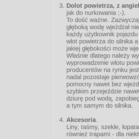
Dolot powietrza, z angiel
jak do nurkowania ;-).
To dość ważne. Zazwyczaj
głęboką wodę wjeżdżał ni
każdy użytkownik pojazdu
wlot powietrza do silnika a
jakiej głębokości może wj
Właśnie dlatego należy wy
wyprowadzenie wlotu powie
producentów na rynku jest
nadal pozostaje pierwowzór
pomocny nawet bez wjeżd
szybkim przejeździe nawet
dziurę pod wodą, zapobiegn
a tym samym do silnika.
Akcesoria
.
Liny, taśmy, szekle, łopata
również trapami - dla nie