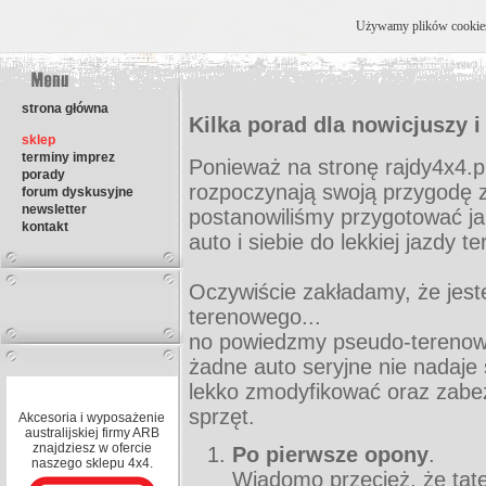
Używamy plików cookies, 
strona główna
Kilka porad dla nowicjuszy i 
sklep
terminy imprez
Ponieważ na stronę rajdy4x4.pl
porady
rozpoczynają swoją przygodę z 
forum dyskusyjne
newsletter
postanowiliśmy przygotować ja
kontakt
auto i siebie do lekkiej jazdy te
Oczywiście zakładamy, że jes
terenowego...
no powiedzmy pseudo-terenowe
żadne auto seryjne nie nadaje 
lekko zmodyfikować oraz zabez
sprzęt.
Akcesoria i wyposażenie
australijskiej firmy ARB
znajdziesz w ofercie
Po pierwsze opony
.
naszego sklepu 4x4.
Wiadomo przecież, że tate