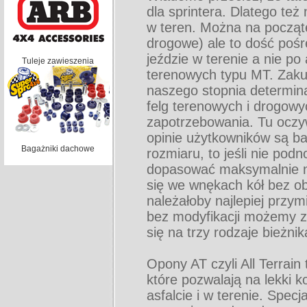
dla sprintera. Dlatego te
w teren. Można na począt
drogowe) ale to dość pośr
jeździe w terenie a nie p
Tuleje zawieszenia
terenowych typu MT. Zakup
naszego stopnia determin
felg terenowych i drogowy
zapotrzebowania. Tu oczy
opinie użytkowników są b
Bagażniki dachowe
rozmiaru, to jeśli nie pod
dopasować maksymalnie na
się we wnękach kół bez ob
należałoby najlepiej przym
bez modyfikacji możemy z
się na trzy rodzaje bieżni
Opony AT czyli All Terrain
które pozwalają na lekki
asfalcie i w terenie. Spec