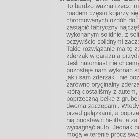
To bardzo ważna rzecz, m
roadem często kojarzy si
chromowanych ozdób do 'b
zastąpić fabryczny najczę
wykonanym solidnie, z sol
oczywiście solidnymi zac
Takie rozwiązanie ma tę z
zderzak w garażu a przyd
Jeśli natomiast nie chcem
pozostaje nam wykonać soli
jak i sam zderzak i nie p
zarówno oryginalny zderza
którą dostaliśmy z autem
poprzeczną belkę z grubej
dwoma zaczepami. Wtedy 
przed gałązkami, a poprze
nią podstawić hi-lifta, a 
wyciągnąć auto. Jednak p
mogą w terenie prócz swo