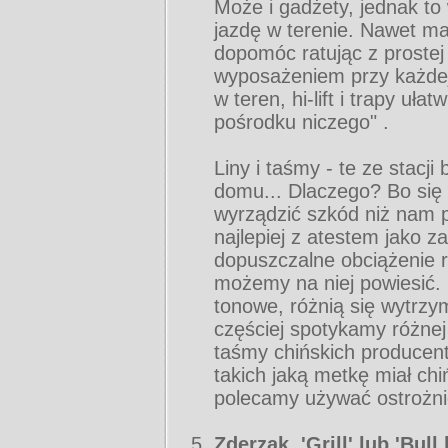
Może i gadżety, jednak to
jazdę w terenie. Nawet m
dopomóc ratując z prostej
wyposażeniem przy każdej 
w teren, hi-lift i trapy uł
pośrodku niczego" .
Liny i taśmy - te ze stac
domu... Dlaczego? Bo się
wyrządzić szkód niż nam
najlepiej z atestem jako 
dopuszczalne obciążenie 
możemy na niej powiesić.
tonowe, różnią się wytrzy
częściej spotykamy różnej 
taśmy chińskich producent
takich jaką metkę miał chi
polecamy używać ostrożni
Zderzak, 'Grill' lub 'Bull 