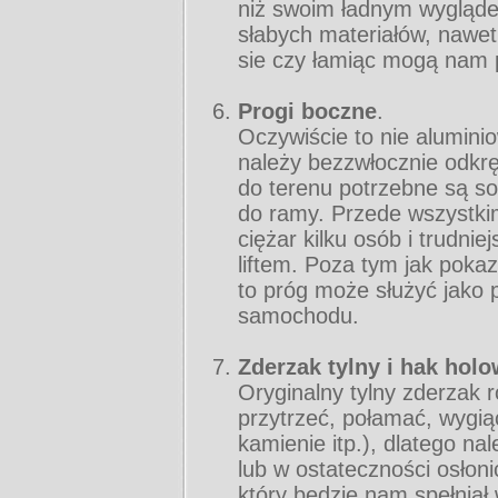
niż swoim ładnym wygląd
słabych materiałów, nawet
sie czy łamiąc mogą nam 
Progi boczne
.
Oczywiście to nie alumini
należy bezzwłocznie odkrę
do terenu potrzebne są sol
do ramy. Przede wszystki
ciężar kilku osób i trudni
liftem. Poza tym jak pokaz
to próg może służyć jako 
samochodu.
Zderzak tylny i hak hol
Oryginalny tylny zderzak 
przytrzeć, połamać, wygią
kamienie itp.), dlatego na
lub w ostateczności osłon
który będzie nam spełniał 