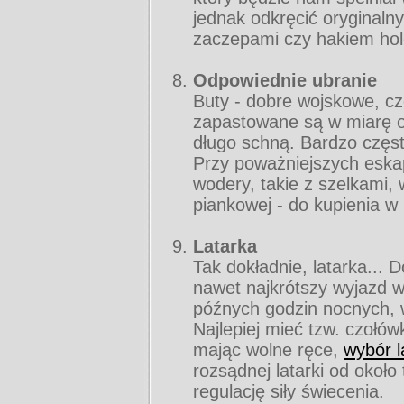
jednak odkręcić oryginaln
zaczepami czy hakiem ho
Odpowiednie ubranie
Buty - dobre wojskowe, cz
zapastowane są w miarę 
długo schną. Bardzo częst
Przy poważniejszych eska
wodery, takie z szelkami,
piankowej - do kupienia w
Latarka
Tak dokładnie, latarka... 
nawet najkrótszy wyjazd w
późnych godzin nocnych, w
Najlepiej mieć tzw. czołów
mając wolne ręce,
wybór l
rozsądnej latarki od około
regulację siły świecenia.