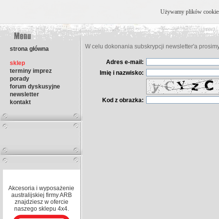
Używamy plików cookies, 
W celu dokonania subskrypcji newsletter'a prosim
strona główna
Adres e-mail:
sklep
terminy imprez
Imię i nazwisko:
porady
forum dyskusyjne
newsletter
Kod z obrazka:
kontakt
Akcesoria i wyposażenie
australijskiej firmy ARB
znajdziesz w ofercie
naszego sklepu 4x4.